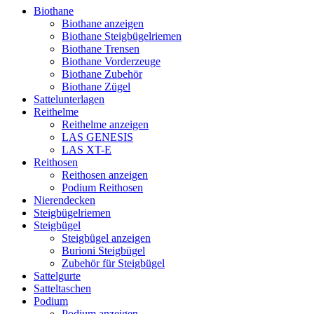
Biothane
Biothane anzeigen
Biothane Steigbügelriemen
Biothane Trensen
Biothane Vorderzeuge
Biothane Zubehör
Biothane Zügel
Sattelunterlagen
Reithelme
Reithelme anzeigen
LAS GENESIS
LAS XT-E
Reithosen
Reithosen anzeigen
Podium Reithosen
Nierendecken
Steigbügelriemen
Steigbügel
Steigbügel anzeigen
Burioni Steigbügel
Zubehör für Steigbügel
Sattelgurte
Satteltaschen
Podium
Podium anzeigen