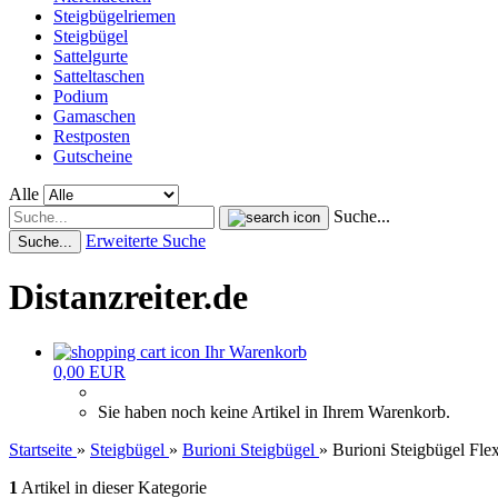
Steigbügelriemen
Steigbügel
Sattelgurte
Satteltaschen
Podium
Gamaschen
Restposten
Gutscheine
Alle
Suche...
Erweiterte Suche
Suche...
Distanzreiter.de
Ihr Warenkorb
0,00 EUR
Sie haben noch keine Artikel in Ihrem Warenkorb.
Startseite
»
Steigbügel
»
Burioni Steigbügel
»
Burioni Steigbügel Fle
1
Artikel in dieser Kategorie