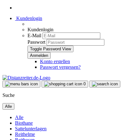
Kundenlogin
Kundenlogin
E-Mail
Passwort
Toggle Password View
Konto erstellen
Passwort vergessen?
0
Suche
Alle
Alle
Biothane
Sattelunterlagen
Reithelme
Reithosen