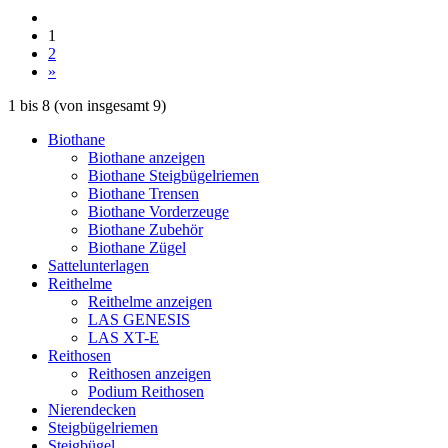
1
2
»
1
bis
8
(von insgesamt
9
)
Biothane
Biothane anzeigen
Biothane Steigbügelriemen
Biothane Trensen
Biothane Vorderzeuge
Biothane Zubehör
Biothane Zügel
Sattelunterlagen
Reithelme
Reithelme anzeigen
LAS GENESIS
LAS XT-E
Reithosen
Reithosen anzeigen
Podium Reithosen
Nierendecken
Steigbügelriemen
Steigbügel