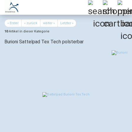
« Erster
« zurück
weiter »
Letzter »
10
Artikel in dieser Kategorie
Burioni Sattelpad Tex Tech polsterbar